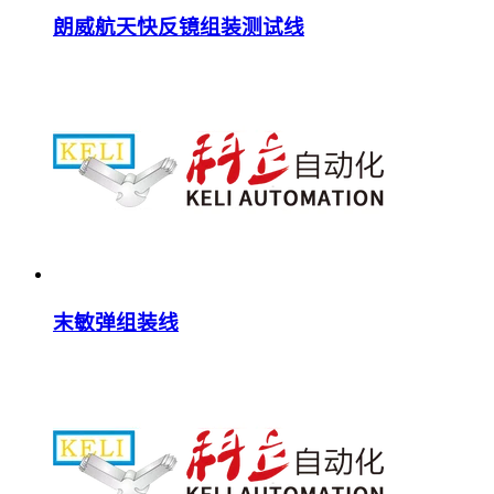
朗威航天快反镜组装测试线
末敏弹组装线