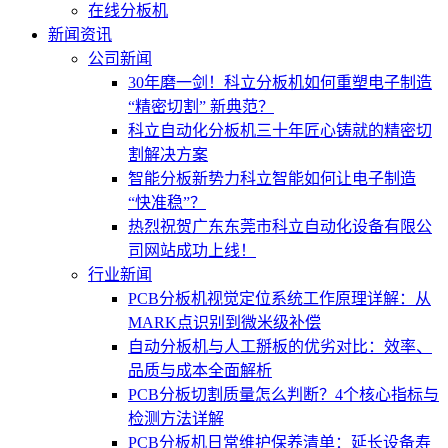
在线分板机
新闻资讯
公司新闻
30年磨一剑！科立分板机如何重塑电子制造
“精密切割” 新典范？
科立自动化分板机三十年匠心铸就的精密切
割解决方案
智能分板新势力科立智能如何让电子制造
“快准稳”？
热烈祝贺广东东莞市科立自动化设备有限公
司网站成功上线！
行业新闻
PCB分板机视觉定位系统工作原理详解：从
MARK点识别到微米级补偿
自动分板机与人工掰板的优劣对比：效率、
品质与成本全面解析
PCB分板切割质量怎么判断？4个核心指标与
检测方法详解
PCB分板机日常维护保养清单：延长设备寿