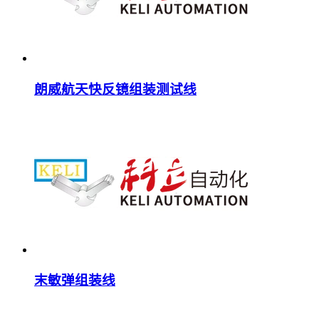
朗威航天快反镜组装测试线
末敏弹组装线