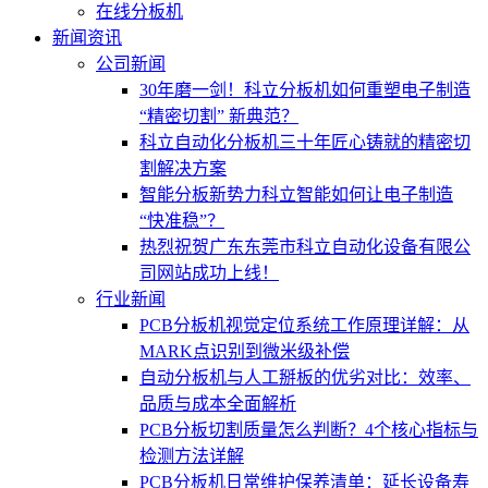
在线分板机
新闻资讯
公司新闻
30年磨一剑！科立分板机如何重塑电子制造
“精密切割” 新典范？
科立自动化分板机三十年匠心铸就的精密切
割解决方案
智能分板新势力科立智能如何让电子制造
“快准稳”？
热烈祝贺广东东莞市科立自动化设备有限公
司网站成功上线！
行业新闻
PCB分板机视觉定位系统工作原理详解：从
MARK点识别到微米级补偿
自动分板机与人工掰板的优劣对比：效率、
品质与成本全面解析
PCB分板切割质量怎么判断？4个核心指标与
检测方法详解
PCB分板机日常维护保养清单：延长设备寿