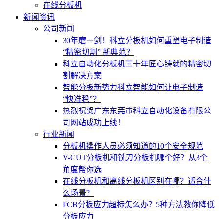
在线分板机
新闻资讯
公司新闻
30年磨一剑！科立分板机如何重塑电子制造
“精密切割” 新典范？
科立自动化分板机三十年匠心铸就的精密切
割解决方案
智能分板新势力科立智能如何让电子制造
“快准稳”？
热烈祝贺广东东莞市科立自动化设备有限公
司网站成功上线！
行业新闻
分板机操作人员必须知道的10个安全规范
V-CUT分板机和铣刀分板机哪个好？从3个
角度帮你选
在线分板机和离线分板机区别在哪？适合什
么场景？
PCB分板应力超标怎么办？5种方法教你降低
分板应力