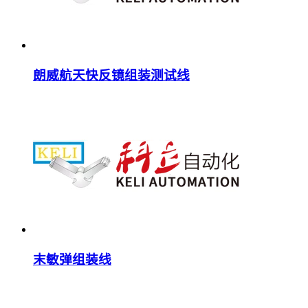
朗威航天快反镜组装测试线
末敏弹组装线