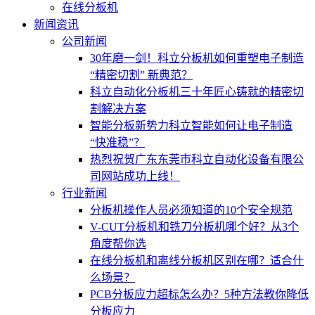
在线分板机
新闻资讯
公司新闻
30年磨一剑！科立分板机如何重塑电子制造
“精密切割” 新典范？
科立自动化分板机三十年匠心铸就的精密切
割解决方案
智能分板新势力科立智能如何让电子制造
“快准稳”？
热烈祝贺广东东莞市科立自动化设备有限公
司网站成功上线！
行业新闻
分板机操作人员必须知道的10个安全规范
V-CUT分板机和铣刀分板机哪个好？从3个
角度帮你选
在线分板机和离线分板机区别在哪？适合什
么场景？
PCB分板应力超标怎么办？5种方法教你降低
分板应力