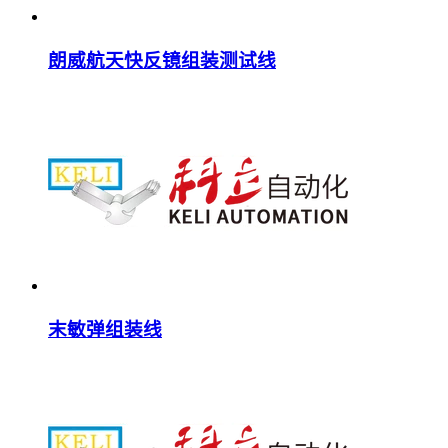
朗威航天快反镜组装测试线
末敏弹组装线