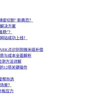
精密切割” 新典范？
解决方案
准稳”？
网站成功上线！
ARK点识别到微米级补偿
质与成本全面解析
检测方法详解
的12项关键操作
度帮你选
场景？
分板应力