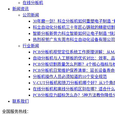
在线分板机
新闻资讯
公司新闻
30年磨一剑！科立分板机如何重塑电子制造 “
科立自动化分板机三十年匠心铸就的精密切割
智能分板新势力科立智能如何让电子制造 “快
热烈祝贺广东东莞市科立自动化设备有限公司
行业新闻
PCB分板机视觉定位系统工作原理详解：从M
自动分板机与人工掰板的优劣对比：效率、品
PCB分板切割质量怎么判断？4个核心指标与
PCB分板机日常维护保养清单：延长设备寿命
分板机操作人员必须知道的10个安全规范
V-CUT分板机和铣刀分板机哪个好？从3个角
在线分板机和离线分板机区别在哪？适合什么
PCB分板应力超标怎么办？5种方法教你降低
联系我们
全国服务热线：