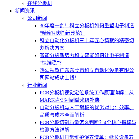
在线分板机
新闻资讯
公司新闻
30年磨一剑！科立分板机如何重塑电子制造
“精密切割” 新典范？
科立自动化分板机三十年匠心铸就的精密切
割解决方案
智能分板新势力科立智能如何让电子制造
“快准稳”？
热烈祝贺广东东莞市科立自动化设备有限公
司网站成功上线！
行业新闻
PCB分板机视觉定位系统工作原理详解：从
MARK点识别到微米级补偿
自动分板机与人工掰板的优劣对比：效率、
品质与成本全面解析
PCB分板切割质量怎么判断？4个核心指标与
检测方法详解
PCB分板机日常维护保养清单：延长设备寿