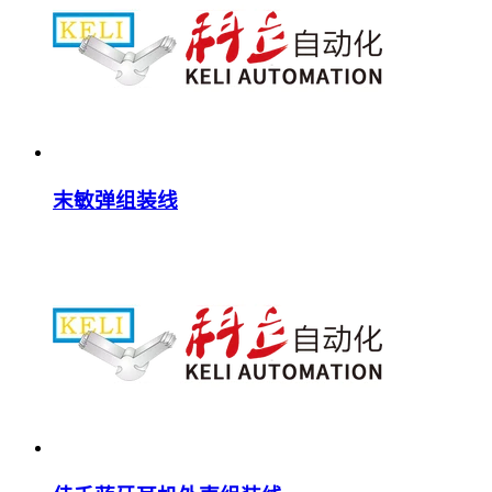
末敏弹组装线