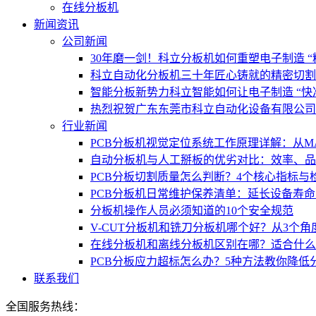
在线分板机
新闻资讯
公司新闻
30年磨一剑！科立分板机如何重塑电子制造 “
科立自动化分板机三十年匠心铸就的精密切割
智能分板新势力科立智能如何让电子制造 “快
热烈祝贺广东东莞市科立自动化设备有限公司
行业新闻
PCB分板机视觉定位系统工作原理详解：从M
自动分板机与人工掰板的优劣对比：效率、品
PCB分板切割质量怎么判断？4个核心指标与
PCB分板机日常维护保养清单：延长设备寿命
分板机操作人员必须知道的10个安全规范
V-CUT分板机和铣刀分板机哪个好？从3个角
在线分板机和离线分板机区别在哪？适合什么
PCB分板应力超标怎么办？5种方法教你降低
联系我们
全国服务热线：