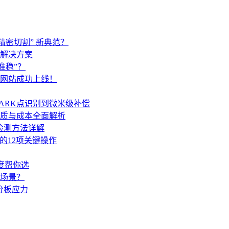
精密切割” 新典范？
解决方案
准稳”？
网站成功上线！
ARK点识别到微米级补偿
质与成本全面解析
检测方法详解
的12项关键操作
度帮你选
场景？
分板应力