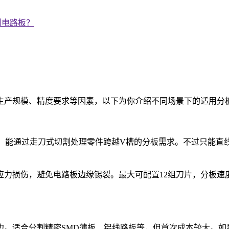
割电路板？
？
生产规模、精度要求等因素，以下为你介绍不同场景下的适用分
作简单，能通过走刀式切割处理零件跨越V槽的分板需求。不过只能
，避免电路板边缘锡裂。最大可配置12组刀片，分板速度0 - 400
边。适合分割精密SMD薄板、铝线路板等，但首次成本较大。如