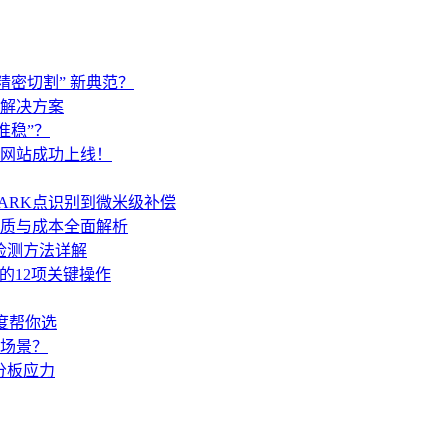
精密切割” 新典范？
解决方案
准稳”？
网站成功上线！
ARK点识别到微米级补偿
质与成本全面解析
检测方法详解
的12项关键操作
度帮你选
场景？
分板应力