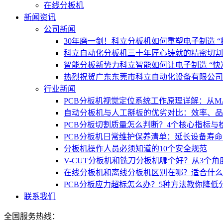
在线分板机
新闻资讯
公司新闻
30年磨一剑！科立分板机如何重塑电子制造 “
科立自动化分板机三十年匠心铸就的精密切割
智能分板新势力科立智能如何让电子制造 “快
热烈祝贺广东东莞市科立自动化设备有限公司
行业新闻
PCB分板机视觉定位系统工作原理详解：从M
自动分板机与人工掰板的优劣对比：效率、品
PCB分板切割质量怎么判断？4个核心指标与
PCB分板机日常维护保养清单：延长设备寿命
分板机操作人员必须知道的10个安全规范
V-CUT分板机和铣刀分板机哪个好？从3个角
在线分板机和离线分板机区别在哪？适合什么
PCB分板应力超标怎么办？5种方法教你降低
联系我们
全国服务热线：