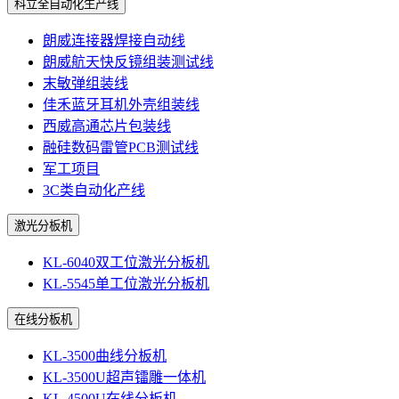
科立全自动化生产线
朗威连接器焊接自动线
朗威航天快反镜组装测试线
末敏弹组装线
佳禾蓝牙耳机外壳组装线
西威高通芯片包装线
融硅数码雷管PCB测试线
军工项目
3C类自动化产线
激光分板机
KL-6040双工位激光分板机
KL-5545单工位激光分板机
在线分板机
KL-3500曲线分板机
KL-3500U超声镭雕一体机
KL-4500U在线分板机