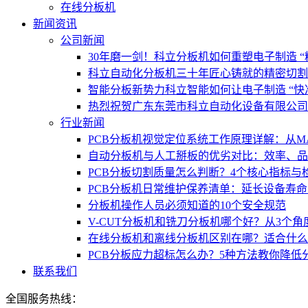
在线分板机
新闻资讯
公司新闻
30年磨一剑！科立分板机如何重塑电子制造 “
科立自动化分板机三十年匠心铸就的精密切割
智能分板新势力科立智能如何让电子制造 “快
热烈祝贺广东东莞市科立自动化设备有限公司
行业新闻
PCB分板机视觉定位系统工作原理详解：从M
自动分板机与人工掰板的优劣对比：效率、品
PCB分板切割质量怎么判断？4个核心指标与
PCB分板机日常维护保养清单：延长设备寿命
分板机操作人员必须知道的10个安全规范
V-CUT分板机和铣刀分板机哪个好？从3个角
在线分板机和离线分板机区别在哪？适合什么
PCB分板应力超标怎么办？5种方法教你降低
联系我们
全国服务热线：