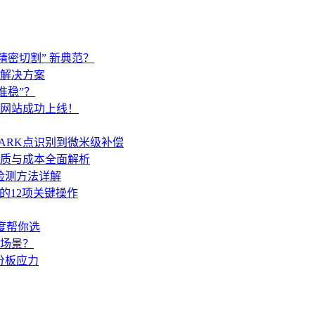
精密切割” 新典范？
解决方案
准稳”？
网站成功上线！
ARK点识别到微米级补偿
质与成本全面解析
检测方法详解
的12项关键操作
度帮你选
场景？
分板应力